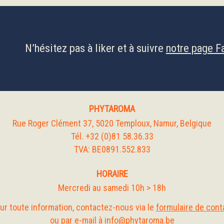
N’hésitez pas à liker et à suivre
notre page 
PHYTAROMA
Rue Roger Clément 37, 5020 Temploux, Namur, Belgique
Tél. +32 (0)81 58.36.33
TVA: BE0891.552.833
HORAIRE
Mercredi au samedi 10h > 18h
ur toute information, contactez-nous via le
formulaire de cont
ou par e-mail à
info@phytaroma.
be