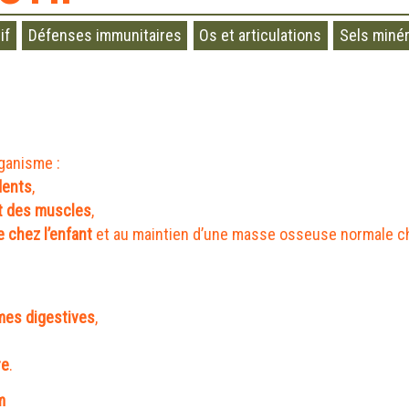
if
Défenses immunitaires
Os et articulations
Sels miné
rganisme :
dents
,
t des muscles
,
 chez l’enfant
et au maintien d’une masse osseuse normale che
:
es digestives
,
re
.
m