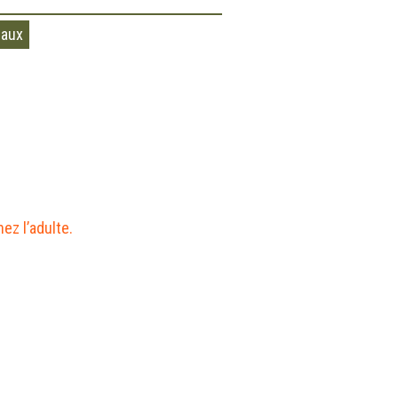
raux
z l’adulte.