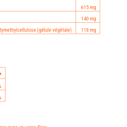
615 mg
140 mg
lymethylcellulose (gélule végétale)
118 mg
*
%
%