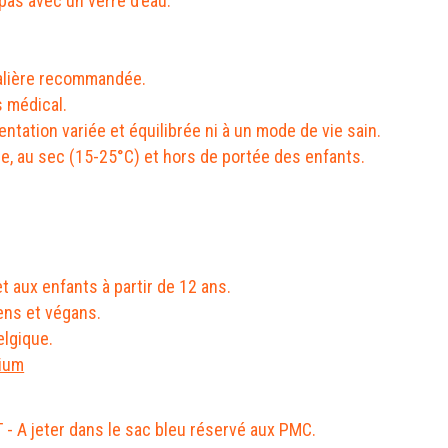
pas avec un verre d’eau.
alière recommandée.
s médical.
ntation variée et équilibrée ni à un mode de vie sain.
ère, au sec (15-25°C) et hors de portée des enfants.
t aux enfants à partir de 12 ans.
ens et végans.
elgique.
cium
T - A jeter dans le sac bleu réservé aux PMC.