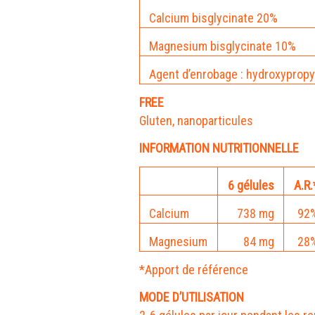
Calcium bisglycinate 20%
Magnesium bisglycinate 10%
Agent d’enrobage : hydroxypropy
FREE
Gluten, nanoparticules
INFORMATION NUTRITIONNELLE
6 gélules
A.R.
Calcium
738 mg
92
Magnesium
84 mg
28
*Apport de référence
MODE D’UTILISATION