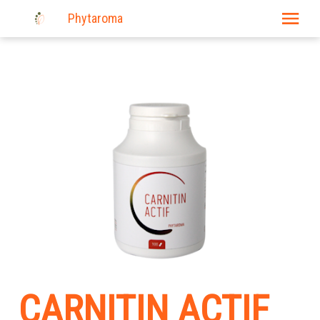
Phytaroma
E-shop
Produits
Actualité
Nos événements
Où trouver nos produits?
Liens
Consultations
Contact
CARNITIN ACTIF