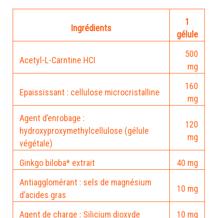
1
Ingrédients
gélule
500
Acetyl-L-Carntine HCI
mg
160
Epaississant : cellulose microcristalline
mg
Agent d’enrobage :
120
hydroxyproxymethylcellulose (gélule
mg
végétale)
Ginkgo biloba* extrait
40 mg
Antiagglomérant : sels de magnésium
10 mg
d’acides gras
Agent de charge : Silicium dioxyde
10 mg