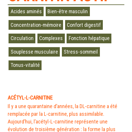
Acides aminés
Bien-être masculin
Concentration-mémoire
Confort digestif
Circulation
Complexes
Fonction hépatique
Souplesse musculaire
Stress-sommeil
Tonus-vitalité
ACÉTYL-L-CARNITINE
Il y a une quarantaine d’années, la DL-carnitine a été
remplacée par la L-carnitine, plus assimilable.
Aujourd’hui, l’acétyl-L-carnitine représente une
évolution de troisième génération : la forme la plus