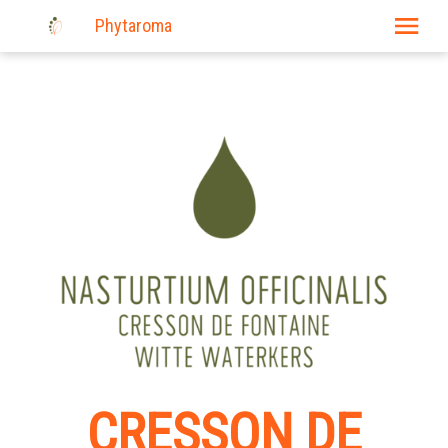
Phytaroma
E-shop
Produits
Actualité
Nos événements
Où trouver nos produits?
Liens
Consultations
Contact
CRESSON DE