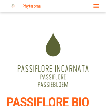
Phytaroma
E-shop
Produits
Actualité
Nos événements
Où trouver nos produits?
Liens
Consultations
Contact
PASSIFLORE BIO