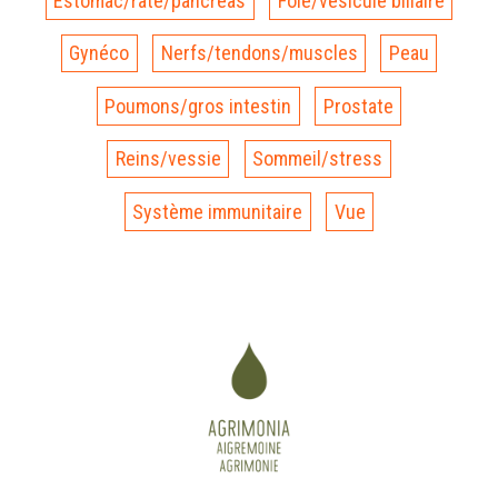
Estomac/rate/pancréas
Foie/vésicule biliaire
Gynéco
Nerfs/tendons/muscles
Peau
Poumons/gros intestin
Prostate
Reins/vessie
Sommeil/stress
Système immunitaire
Vue