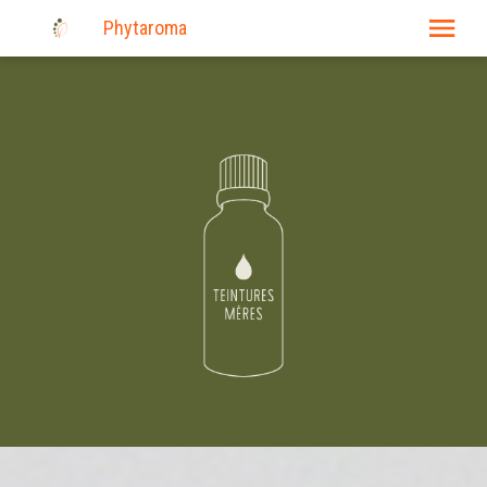
Phytaroma
E-shop
Produits
Actualité
Nos événements
Où trouver nos produits?
Liens
Consultations
Contact